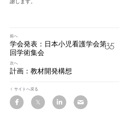
謝します。
前へ
学会発表：日本小児看護学会第35
回学術集会
次へ
計画：教材開発構想
サイトへ戻る