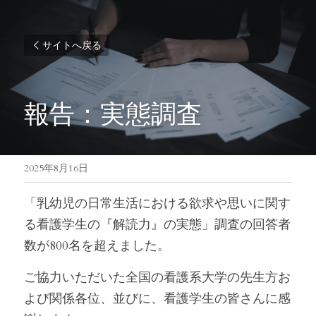
サイトへ戻る
報告：実態調査
2025年8月16日
「乳幼児の日常生活における欲求や思いに関す
る看護学生の『解読力』の実態」調査の回答者
数が800名を超えました。
ご協力いただいた全国の看護系大学の先生方お
よび関係各位、並びに、看護学生の皆さんに感