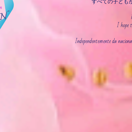
すべての子ども
I hope t
Independentemente da nacionali