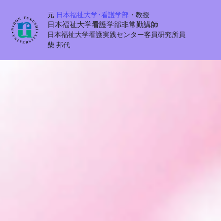
元 
日本福祉大学･看護学部
・
教授
日本福祉大学看護学部非常勤講師
日本福祉大学看護実践センター客員研究所員
柴 邦代