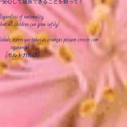
が安心して成長できることを願って！
Regardless of nationality, 
hat all children can grow safely!
dade, espero que todas as crianças possam crescer com 
segurança!　
[ポルトガル語]