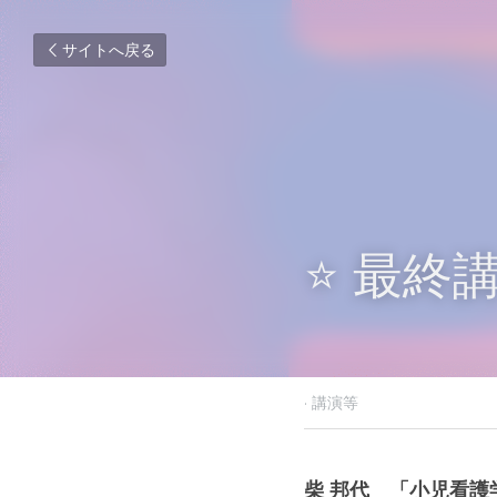
サイトへ戻る
⭐️ 最終講
2026年1月18日
·
講演等
柴 邦代　「小児看