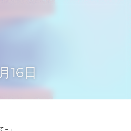
月16日
て～」