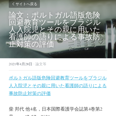
サイトへ戻る
論文：ポルトガル語版危険
回避教育ツールをブラジル
人入院児とその親に用いた
看護師の語りによる事故防
止対策の評価
2021年4月28日
·
論文等
ポルトガル語版危険回避教育ツールをブラジル
人入院児とその親に用いた看護師の語りによる
事故防止対策の評価
柴 邦代 他4名，日本国際看護学会誌第4巻第2